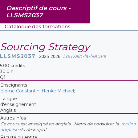
Descriptif de cours -
LLSMS2037
Catalogue des formations
Sourcing Strategy
LLSMS2037
2025-2026
Louvain-la-Neuve
5.00 crédits
30.0 h
Q1
Enseignants
Blome Constantin
;
Henke Michael
;
Langue
d'enseignement
Anglais
Autres infos
Ce cours est enseigné en anglais. Merci de consulter la
version
anglaise
du descriptif.
Faculté ou entité