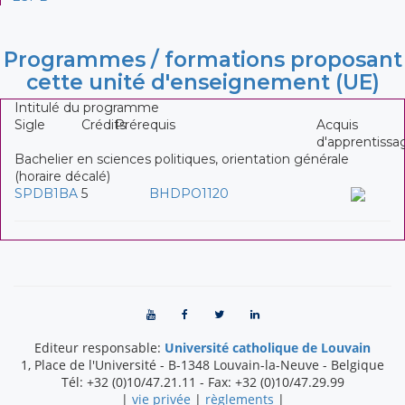
Programmes / formations proposant
cette unité d'enseignement (UE)
Intitulé du programme
Sigle
Crédits
Prérequis
Acquis
d'apprentissa
Bachelier en sciences politiques, orientation générale
(horaire décalé)
SPDB1BA
5
BHDPO1120
Editeur responsable:
Université catholique de Louvain
1, Place de l'Université
-
B-1348
Louvain-la-Neuve
-
Belgique
Tél:
+32 (0)10/47.21.11
- Fax:
+32 (0)10/47.29.99
|
vie privée
|
règlements
|