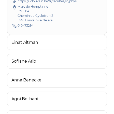
https://uclouvain.be/fr/facultes/sc/phys
Marc de Hemptinne
L7.01.04
Chemin du Cyclotron 2
1348 Louvain-la-Neuve
010473294
Einat Altman
Sofiane Arib
Anna Benecke
Agni Bethani