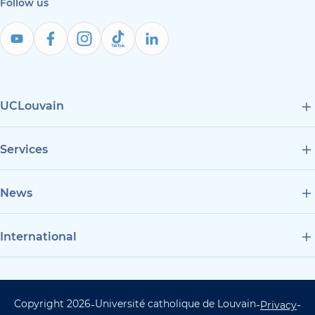
Follow us
UCLouvain
Services
News
International
Copyright 2026
Université catholique de Louvain
-
-
-
UCLouvain Footer Copyrig
Privacy