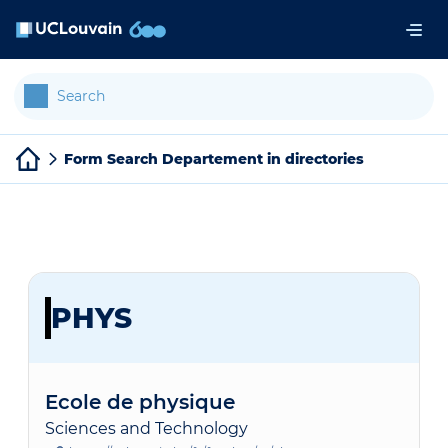
Skip to main content
Cookies management panel
Form Search Departement in directories
PHYS
Ecole de physique
Sciences and Technology