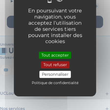
Gosseye Tom
tom.gosseye@uclouvain.be
En poursuivant votre
navigation, vous
Nouvelle recherche
acceptez l'utilisation
de services tiers
pouvant installer des
cookies
Université catholique de Louvain
Tout accepter
Suivez-nous
Tout refuser
Personnaliser
Politique de confidentialité
UCLouvain
Nos services