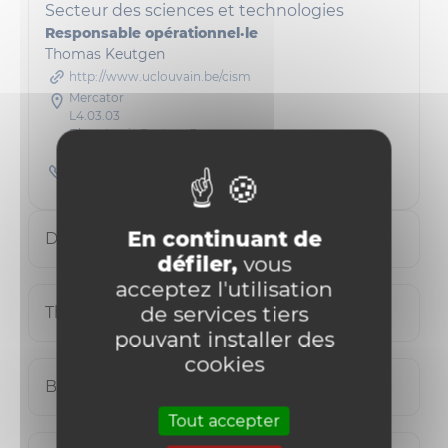
Secteur des sciences et technologies
Responsable opérationnel·le
Thomas Keutgen
http://www.uclouvain.be/cism
Mercator
L4.03.03
Place Louis Pasteur 3
1348 Louvain-la-Neuve
010473220
En continuant de
Damien François
défiler,
vous
acceptez l'utilisation
de services tiers
Thomas Keutgen
pouvant installer des
cookies
Bernard Van Renterghem
Tout accepter