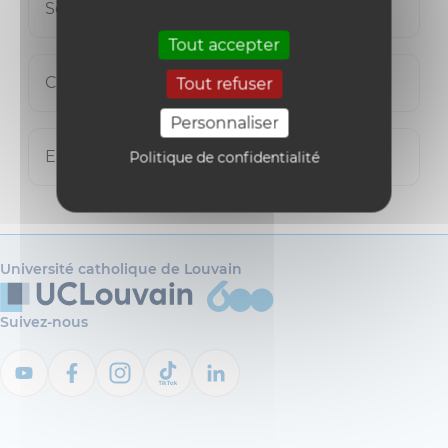
Souad Lepoivre
Tout accepter
Cinzia Pecorelli
Tout refuser
Personnaliser
Emilien Vercruysse
Politique de confidentialité
Université catholique de Louvain
Suivez-nous