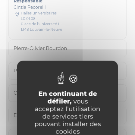
Responsable
Cinzia Pecorelli
Halles universitaires
L0.01.08
Place de l'Université 1
1348 Louvain-la-Neuve
Pierre-Olivier Bourdon
Réginald Evrard
En continuant de
Chafia Hamdaoui Hamdaoui
défiler,
vous
acceptez l'utilisation
Elodie Houssière
de services tiers
pouvant installer des
cookies