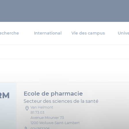
echerche
International
Vie des campus
Unive
Ecole de pharmacie
RM
Secteur des sciences de la santé
Van Helmont
B1.73.03
Avenue Mounier 73
1200 Woluwe-Saint-Lambert
024362206