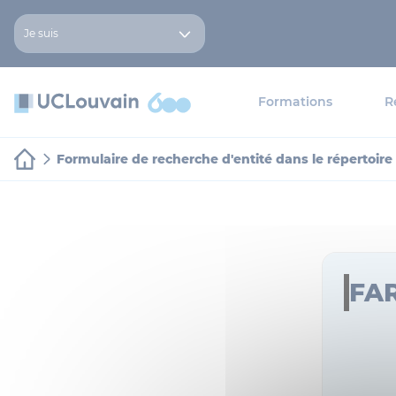
Aller au contenu principal
Panneau de gestion des cookies
Je suis
Formations
R
Formulaire de recherche d'entité dans le répertoire
FA