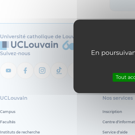
Université catholique de Louvain
En poursuivant
Suivez-nous
Tout ac
UCLouvain
Nos services
Campus
Inscription
Facultés
Centre d'informat
Instituts de recherche
Service d'aide