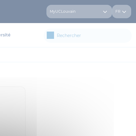
MyUCLouvain
FR
rsité