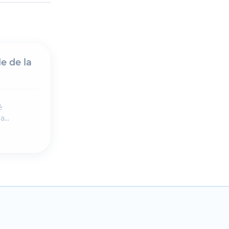
e de la
é
la
e : Olivier
rence