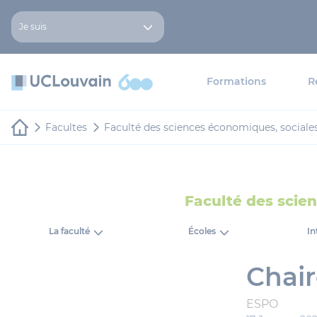
Aller au contenu principal
Panneau de gestion des cookies
Je suis
Formations
R
Facultes
Faculté des sciences économiques, sociale
Faculté des scie
La faculté
Écoles
In
Chair
ESPO