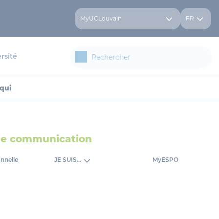
MyUCLouvain
FR
rsité
qui
 de communication
onnelle
JE SUIS...
MyESPO