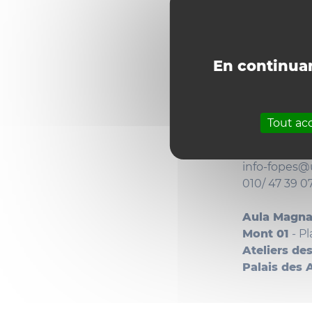
En continuan
Inscri
Tout ac
Contacts et
info-fopes@
010/ 47 39 07
Aula Magna 
Mont 01
- P
Ateliers d
Palais des