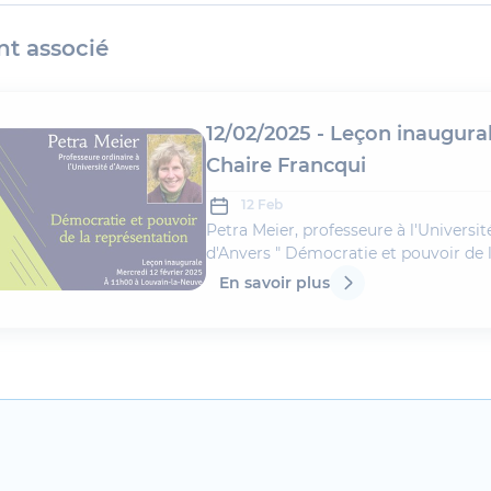
t associé
12/02/2025 - Leçon inaugural
Chaire Francqui
12 Feb
Petra Meier, professeure à l'Universit
d'Anvers " Démocratie et pouvoir de 
représentation "Ouverture de la séanc
En savoir plus
ServaisPrésidence de la séance : Flo
Degavre et Min Reuchamps