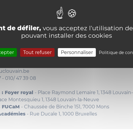
t de défiler,
vous acceptez l'utilisation de
pouvant installer des cookies
ptions
cepter
Tout refuser
Personnaliser
Politique de con
 informations :
uclouvain.be
 - 010/ 47 39 08
: Foyer royal
- Place Raymond Lemaire 1, 1348 Louvain
lace Montesquieu 1, 1348 Louvain-la-Neuve
es FUCaM
- Chaussée de Binche 151, 7000 Mons
 Académies
- Rue Ducale 1, 1000 Bruxelles