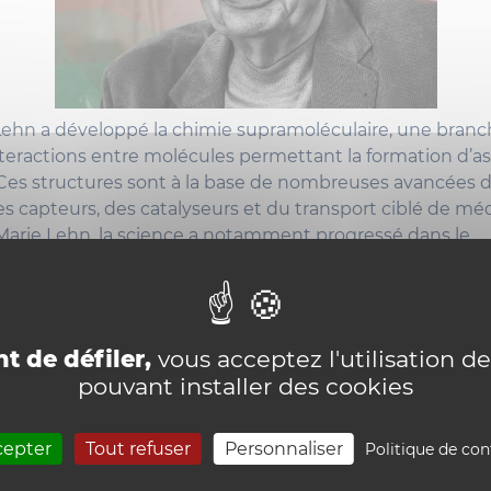
Lehn a développé la chimie supramoléculaire, une branc
nteractions entre molécules permettant la formation d’
Ces structures sont à la base de nombreuses avancées d
 capteurs, des catalyseurs et du transport ciblé de mé
Marie Lehn, la science a notamment progressé dans le
t de médicaments ciblés, la capture du CO₂ et la fabr
telligents. Professeur à Strasbourg et au Collège de Franc
nspirer les scientifiques du monde entier. Son travail pr
 répondre aux grands défis de notre époque.
t de défiler,
vous acceptez l'utilisation de
pouvant installer des cookies
mation :
https://www.uclouvain.be/fr/news/un-prix-nobel-
cepter
Tout refuser
Personnaliser
Politique de con