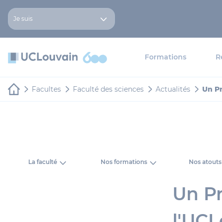
Aller au contenu principal
Panneau de gestion des cookies
Je suis
Formations
R
Facultes
Faculté des sciences
Actualités
Un Pr
La faculté
Nos formations
Nos atouts
Un Pr
l'UCL