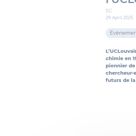
SC
29 April 2025
Évènemen
L’UCLouvain
chimie en 1
pionnier de
chercheur·e
futurs de la