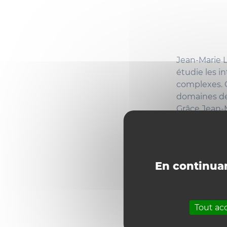
Jean-Marie 
étudie les i
complexes. 
domaines des
Grâce Jean-
développemen
matériaux in
continue d’i
chimie peut
En continuan
Plus d'infor
l-uclouvain
Tout ac