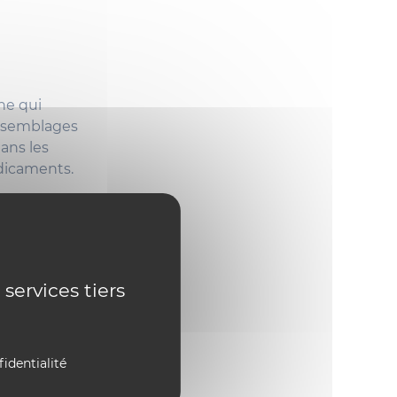
he qui
assemblages
ans les
dicaments.
ication de
e, il
ouve que la
 services tiers
de-chimie-a-
fidentialité