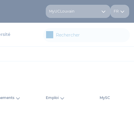
MyUCLouvain
FR
rsité
nements
Emploi
MySC