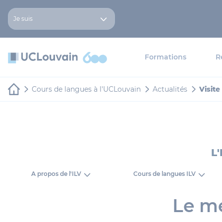
Aller au contenu principal
Panneau de gestion des cookies
Je suis
Formations
R
Cours de langues à l'UCLouvain
Actualités
Visite
L'
A propos de l'ILV
Cours de langues ILV
Le me