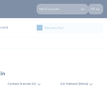
MyUCLouvain
FR
rsité
ain
Contact & accès ILV
ILV-Hainaut (Mons)