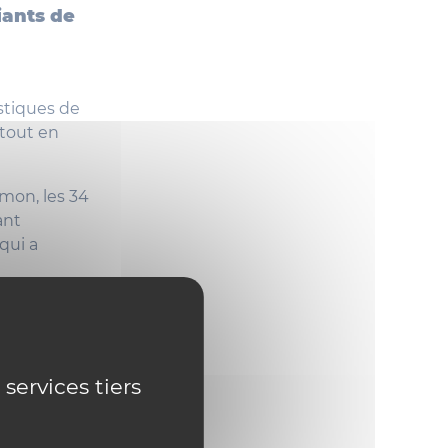
iants de
stiques de
 tout en
mon, les 34
ant
qui a
 services tiers