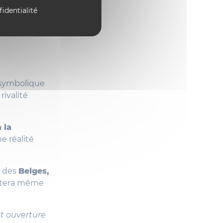
fidentialité
a symbolique
rivalité
 la
e réalité
e des
Belges,
restera même
et ouverture