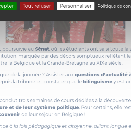
cepter
Tout refuser
Personnaliser
Politique de con
st poursuivie au
Sénat
, où les étudiants ont saisi toute l
titution, marquée par des décors somptueux reflétant la 
ntre la Belgique et la Grande-Bretagne au XIXe siècle.
rgue de la journée ? Assister aux
questions d’actualité à
depuis la tribune, et constater que le
bilinguisme
y est un
 conclut trois semaines de cours dédiées à la découvert
ture et de leur système politique
. Pour certains, elle 
 souvenir
de leur séjour en Belgique !
ce à la fois pédagogique et citoyenne, alliant langue 