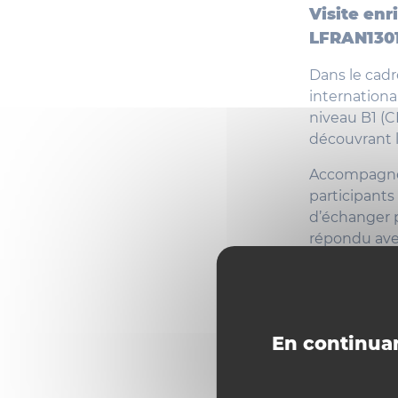
Visite enr
LFRAN130
Dans le cadr
internation
niveau B1 (C
découvrant l
Accompagnés
participants
d’échanger 
répondu avec
En continuan