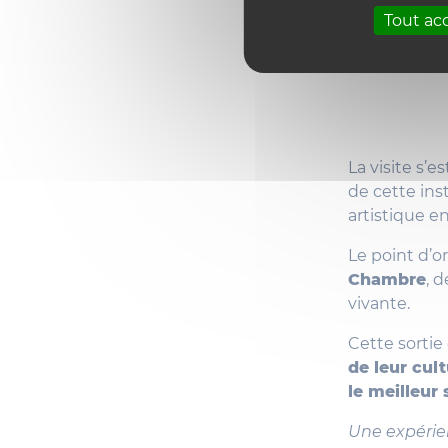
Tout ac
La visite s’e
de cette ins
artistique e
Le point d’o
Chambre
, 
vivante.
Cette sortie
de leur cul
le meilleur
Une expérien