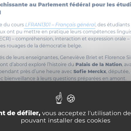
ichissante au Parlement fédéral pour les étud
1
e du cours
LFRAN1301 – Français général
, des étudiants
aux ont pu mettre en pratique leurs compétences lingui
ECR) – compréhension, interaction et expression orale –
es rouages de la démocratie belge.
 de leurs enseignantes, Geneviève Briet et Florence Si
 ont d’abord exploré l’histoire du
Palais de la Nation
, av
pendant près d’une heure avec
Sofie Merckx
, députée, 
 bienveillance à leurs questions préparées en amont.
t de défiler,
vous acceptez l'utilisation de
pouvant installer des cookies