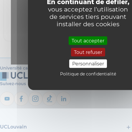
En continuant de défiler,
vous acceptez l'utilisation
de services tiers pouvant
YouTube est désactivé.
Autoriser
installer des cookies
Tout accepter
Tout refuser
Personnaliser
Université catholique de Louvain
Politique de confidentialité
Suivez-nous
UCLouvain