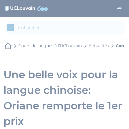
Aller au contenu principal
Panneau de gestion des cookies
Cours de langues à l'UCLouvain
Actualités
Conco
Une belle voix pour la
langue chinoise:
Oriane remporte le 1er
prix