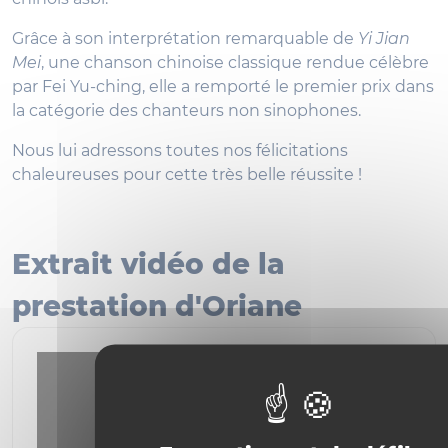
Grâce à son interprétation remarquable de
Yi Jian
Mei
, une chanson chinoise classique rendue célèbre
par Fei Yu-ching, elle a remporté le premier prix dans
la catégorie des chanteurs non sinophones.
Nous lui adressons toutes nos félicitations
chaleureuses pour cette très belle réussite !
Extrait vidéo de la
prestation d'Oriane