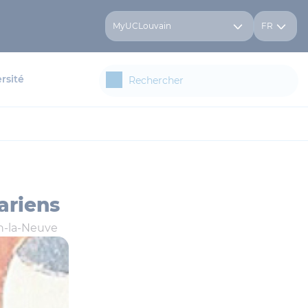
MyUCLouvain
FR
rsité
ariens
n-la-Neuve