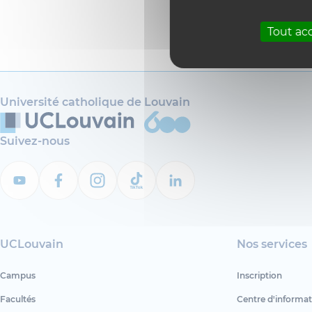
info-m
Tout ac
Université catholique de Louvain
Suivez-nous
UCLouvain
Nos services
Campus
Inscription
Facultés
Centre d'informat