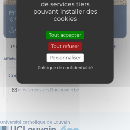
de services tiers
pouvant installer des
18 Oct
cookies
SOCR27
1348 Louvain-la-Neuve Belgique
Inaccessible
Tout accepter
Tout refuser
Plus d'information
Personnaliser
Afficher toutes les dates
Politique de confidentialité
Contact
aline.smeesters@uclouvain.be
Université catholique de Louvain