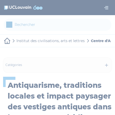
Aller au contenu principal
Panneau de gestion des cookies
Institut des civilisations, arts et lettres
Centre d'Ana
Catégories
Antiquarisme, traditions
locales et impact paysager
des vestiges antiques dans