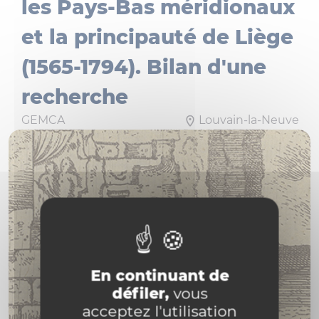
les Pays-Bas méridionaux
et la principauté de Liège
(1565-1794). Bilan d'une
recherche
GEMCA
Louvain-la-Neuve
En continuant de
défiler,
vous
acceptez l'utilisation