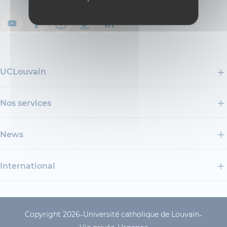
UCLouvain
Nos services
News
International
Copyright 2026
Université catholique de Louvain
-
-
UCLouvain Footer Copyrig