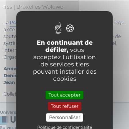
irss |
Bruxelles Woluwe
La
PAQS
, en consortium avec l'UCLouvain et l'ULiège,
a été mandatée par la Région wallonne pour
soutenir le développement et la mise en œuvre de
En continuant de
systèmes locaux de santé sur base du référentiel
défiler,
vous
international développé par Health Standards
acceptez l'utilisation
Organization.
de services tiers
Anne-Sophie Lambert
pouvant installer des
Denis Herbaux
cookies
Jean Macq
Collaboration ULiège : Béatrice Scholtes
Tout accepter
Tout refuser
Université catholique de Louvain
Personnaliser
Politique de confidentialité
Suivez-nous