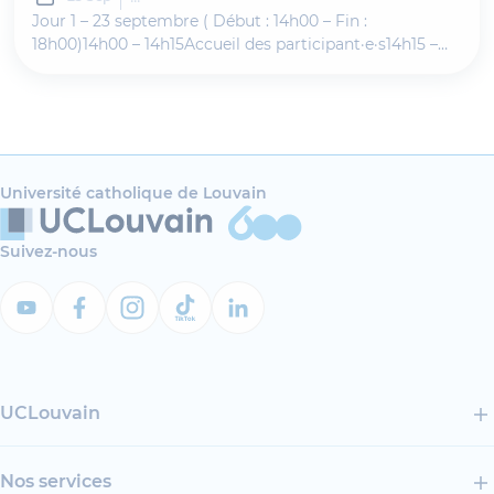
Jour 1 – 23 septembre ( Début : 14h00 – Fin :
18h00)14h00 – 14h15Accueil des participant·e·s14h15 –
14h30Mots d’ouverturePrésidence :Aurélien
Chukurian14h30 – 15h15Christian Brouwer (ULB) : «
Héloïse d’Argenteuil (c.
Université catholique de Louvain
Suivez-nous
UCLouvain
Nos services