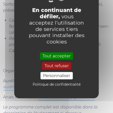
Sorbonne) et Sarah Scholl (Université de Genève),
En continuant de
présenteront-elles leurs ouvrages respectifs :
défiler,
vous
C
e que la philosophie doit aux
acceptez l'utilisation
femmes
(Laurence Devillairs et Laurence Hansen-
de services tiers
Løve, Robert Laffont, 2024)
pouvant installer des
Réformatrices. Douze voix de femmes
cookies
protestantes
(Sarah Scholl et Daniela Solfaroli
Camillocci, Labor et Fides, 2024).
Tout accepter
Tout refuser
Organisation :
Personnaliser
Aurélien Chukurian -
Politique de confidentialité
aurélien.chukurian@uclouvain.be
Anaïs Delambre -
anais.delambre@gmail.com
Le programme complet est disponible dans la