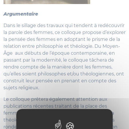
Argumentaire
Dans le sillage des travaux qui tendent à redécouvrir
la parole des femmes, ce colloque propose d’explorer
la pensée des femmes en adoptant le prisme de la
relation entre philosophie et théologie. Du Moyen-
Âge aux débuts de l’époque contemporaine, en
passant par la modernité, le colloque tâchera de
rendre compte de la manière dont les femmes,
qu’elles soient philosophes et/ou théologiennes, ont
construit leur pensée en prenant en compte des
sujets religieux.
Le colloque prêtera également attention aux
publications récentes traitant de la place des
femmes dans l’histoire de la philosophie et de la
théologie, à travers l’organisation de deux tables
rondes. Ainsi Laurence Devillairs (Paris 1 Panthéon