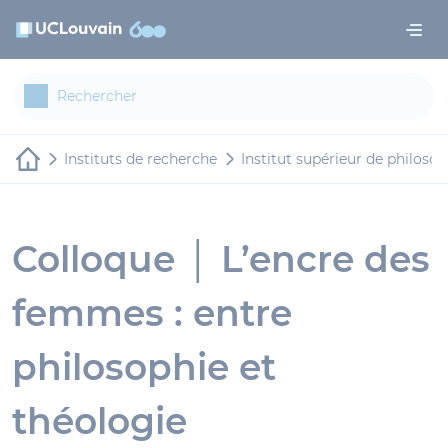
Aller au contenu principal
Panneau de gestion des cookies
Instituts de recherche
Institut supérieur de philosop
Colloque │ L’encre des
femmes : entre
philosophie et
théologie