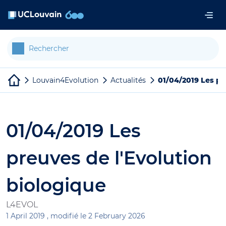
Aller au contenu principal
Panneau de gestion des cookies
Louvain4Evolution
Actualités
01/04/2019 Les pr
01/04/2019 Les
preuves de l'Evolution
biologique
L4EVOL
1 April 2019 ,
modifié le 2 February 2026