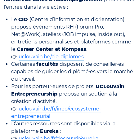
l’entrée dans la vie active :
Le
CIO
(Centre d’information et d’orientation)
propose événements RH (Forum Pro,
Net@Work), ateliers (JOB impulse, Inside out),
entretiens personnalisés et plateformes comme
le
Career Center et Kompass
.
👉
uclouvain.be/cio-diplomes
Certaines
facultés
disposent de conseiller·es
capables de guider les diplômé·es vers le marché
du travail.
Pour les porteur·euses de projets,
UCLouvain
Entrepreneurship
propose un soutien à la
création d’activité.
👉
uclouvain.be/fr/ineo/ecosysteme-
entrepreneurial
D’autres ressources sont disponibles via la
plateforme
Eureka
:
👉
uclouvain.be/fr/decouvrir/eureka