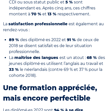
CDI ou sous statut public et
5 %
sont
indépendant·es. Après cinq ans, ces chiffres
montent à
70 %
et
13 %
respectivement.
La
satisfaction professionnelle
est également au
rendez-vous :
89 %
des diplômé·es 2022 et
91 %
de ceux de
2018 se disent satisfait·es de leur situation
professionnelle.
La
maîtrise des langues
est un atout :
68 %
des
jeunes diplômé·es utilisent l’anglais au travail et
33 %
le néerlandais (contre 69 % et 37 % pour la
cohorte 2018).
Une formation appréciée,
mais encore perfectible
Les diplômé·es 2022 sont
94 % à se dire