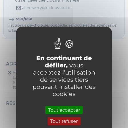
Chargée de cours invitée
aline.wery@uclouvain.be
SSH/PSP
Faculté de psychologie, logopédie, sexologie et des sciences de
la famille (PSY)
Informations
En continuant de
ADRESSE POSTALE
défiler,
vous
acceptez l'utilisation
PSP - Michotte/Socrate/Mercier
L3.05.01
de services tiers
Place Cardinal Mercier 10
pouvant installer des
1348 Louvain-la-Neuve
cookies
RÉSEAUX SOCIAUX
Tout accepter
Tout refuser
i18n_0