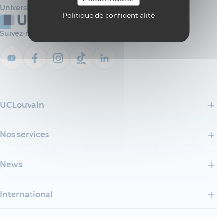
Université catholique de Louvain
Politique de confidentialité
Suivez-nous
UCLouvain
Nos services
News
International