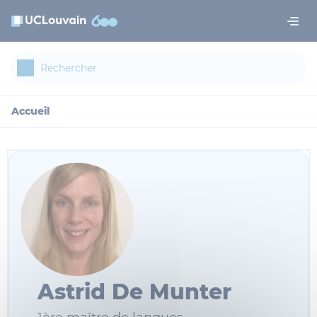
Aller au contenu principal
Panneau de gestion des cookies
Accueil
Astrid De Munter