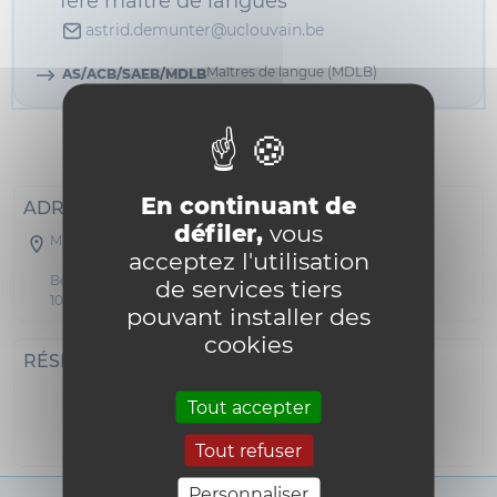
1ère maître de langues
astrid.demunter@uclouvain.be
Maîtres de langue (MDLB)
AS/ACB/SAEB/MDLB
Informations
En continuant de
ADRESSE POSTALE
défiler,
vous
MDLB - BOTA 43
acceptez l'utilisation
Boulevard du Jardin Botanique 43
de services tiers
1000 Bruxelles
pouvant installer des
cookies
RÉSEAUX SOCIAUX
Tout accepter
i18n_0
Tout refuser
Personnaliser