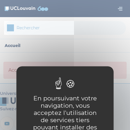
Aller au contenu principal
Panneau de gestion des cookies
Accueil
Access not allowed for anonymous user.
Université catholique de Louvain
En poursuivant votre
navigation, vous
Suivez-nous
acceptez l'utilisation
de services tiers
pouvant installer des