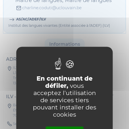
Maître de langues, Maître de langues
charline.coduti@uclouvain.be
AS/AC/ADEF/ILV
Institut des langues vivantes (Entité associée à l'ADEF) (ILV)
Informations
ADRESSE POSTALE
ILV - CV9
L1.07.01
En continuant de
Traverse d'Esope 1
1348 Louvain-la-Neuve
défiler,
vous
acceptez l'utilisation
ILV -- BUREAU MONS SUR RDV UNIQUEMENT
de services tiers
BATCDE - Bâtiment CDE
pouvant installer des
Étage 03 Bureau C 303
cookies
7000 Mons
Secretary Phone : 065323205