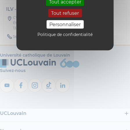
Tout accepter
ILV -- BUREAU LLN SUR RDV UNIQUEMENT
Tout refuser
CV09 - CV9
Étage 04 Bureau D 448
Personnaliser
1348 Louvain-la-Neuve
Politique de confidentialité
Secretary Phone : 010474364
Université catholique de Louvain
Suivez-nous
UCLouvain