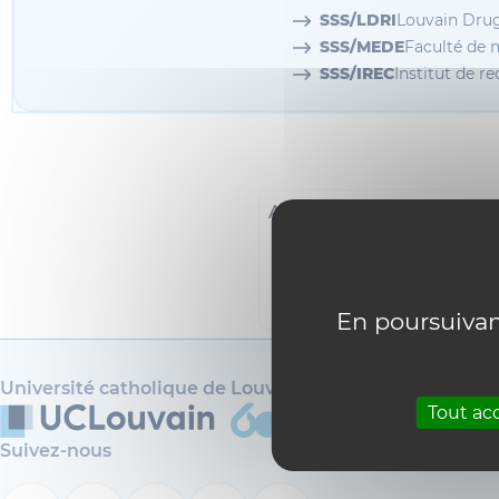
SSS/LDRI
Louvain Drug
SSS/MEDE
Faculté de 
SSS/IREC
Institut de r
ADRESSE POSTALE
MEDE - Centre Faculté / B
B1.50.03
Avenue Mounier 50
1200 Woluwe-Saint-Lambe
En poursuivant
Université catholique de Louvain
Tout ac
Suivez-nous