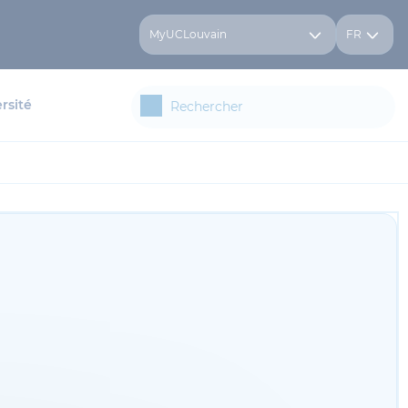
MyUCLouvain
FR
rsité