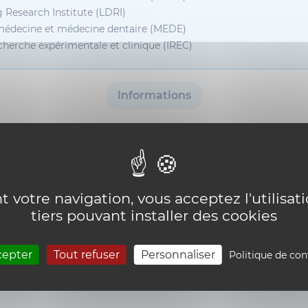
 Research Institute (LDRI)
médecine et médecine dentaire (MEDE)
echerche expérimentale et clinique (IREC)
Informations
RÉSE
ibliothèque
i18n_0
rt
 votre navigation, vous acceptez l'utilisat
tiers pouvant installer des cookies
cepter
Tout refuser
Personnaliser
Politique de con