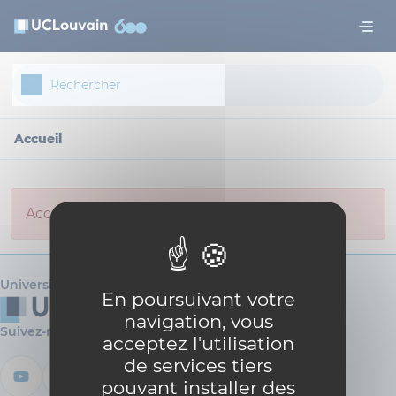
Aller au contenu principal
Panneau de gestion des cookies
Accueil
Access not allowed for anonymous user.
Université catholique de Louvain
En poursuivant votre
navigation, vous
Suivez-nous
acceptez l'utilisation
de services tiers
pouvant installer des