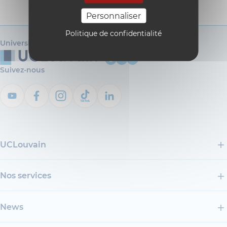
i18n_0
Personnaliser
Politique de confidentialité
Université catholique de Louvain
Suivez-nous
UCLouvain
Nos services
News