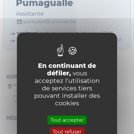
Pumagualle
Assistante
gianie.jean@uclouvain.be
Faculté des sciences de l'éducation (EDUC)
SSH/EDUC
Psychological Sciences Research Institute (IPSY)
SSH/IPSY
Informations
En continuant de
défiler,
vous
ADRESSE POSTALE
acceptez l'utilisation
PSP - Michotte/Socrate/Mercier
de services tiers
L3.05.01
pouvant installer des
Place Cardinal Mercier 10
cookies
1348 Louvain-la-Neuve
RÉSEAUX SOCIAUX
Tout accepter
Tout refuser