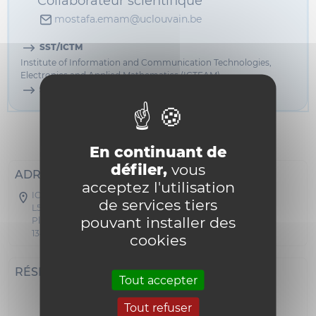
Collaborateur scientifique
mostafa.emam@uclouvain.be
SST/ICTM
Institute of Information and Communication Technologies,
Electronics and Applied Mathematics (ICTEAM)
Pôle en ingénierie électrique (ELEN)
SST/ICTM/ELEN
Informations
En continuant de
défiler,
vous
ADRESSE POSTALE
acceptez l'utilisation
ICTM - Maxwell
de services tiers
L5.03.02
pouvant installer des
Place du Levant 3
1348 Louvain-la-Neuve
cookies
RÉSEAUX SOCIAUX
Tout accepter
Tout refuser