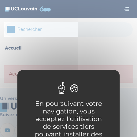
Aller au contenu principal
Panneau de gestion des cookies
Accueil
Access not allowed for anonymous user.
Université catholique de Louvain
En poursuivant votre
navigation, vous
Suivez-nous
acceptez l'utilisation
de services tiers
pouvant installer des