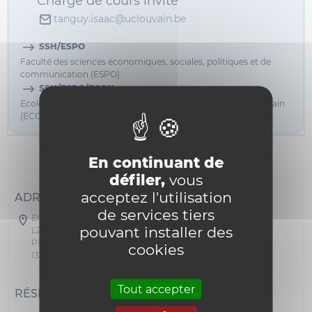
Chargé de cours invité
tanguy.isaac@uclouvain.be
SSH/ESPO
Faculté des sciences économiques, sociales, politiques et de
communication (ESPO)
SSH/ESPO/ECON
Ecole des Sciences économiques/Economics School of Louvain
(ECON)
En continuant de
Informations
défiler,
vous
acceptez l'utilisation
ADRESSE POSTALE
de services tiers
ECON - Collège Léon Dupriez
pouvant installer des
L2.06.01
Place Montesquieu 3
cookies
1348 Louvain-la-Neuve
Tout accepter
RÉSEAUX SOCIAUX