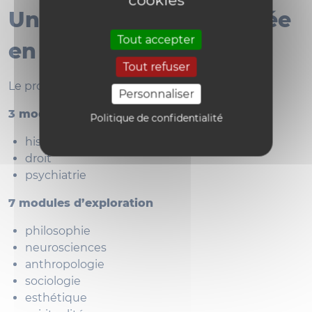
Une formation structurée
Tout accepter
en 12 modules
Tout refuser
Le programme comprend :
Personnaliser
3 modules fondamentaux
Politique de confidentialité
histoire
droit
psychiatrie
7 modules d’exploration
philosophie
neurosciences
anthropologie
sociologie
esthétique