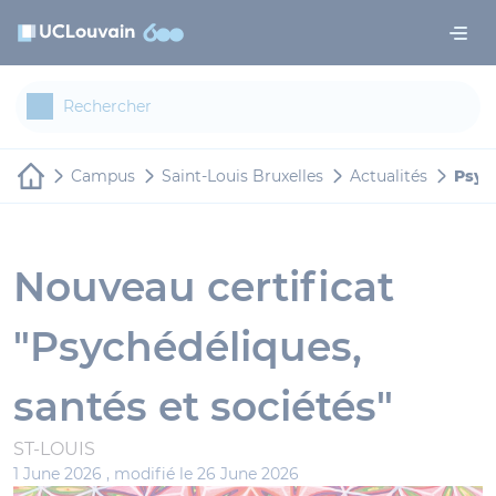
Aller au contenu principal
Panneau de gestion des cookies
Campus
Saint-Louis Bruxelles
Actualités
Psyc
Nouveau certificat
"Psychédéliques,
santés et sociétés"
ST-LOUIS
1 June 2026 ,
modifié le 26 June 2026