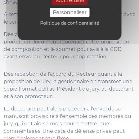
Tout refuser
d'inscription y afférant ont été acquittés.
Personnaliser
A cette fin, la gestionnaire se mettre en contact avec
le service des inscriptions.
Politique de confidentialité
Dès confirmation, la gestionnaire des doctorats
produit un document reprenant cette proposition
de composition et le soumet pour avis à la CDD
avant envoi au Recteur pour approbation.
Dès réception de l’accord du Recteur quant à la
proposition de jury, la gestionnaire en transmet une
copie (format pdf) au Président du jury, au doctorant
et à son promoteur.
Le doctorant peut alors procéder à l'envoi de son
manuscrit provisoire à l'ensemble des membres du
jury, qui ont alors 1 mois pour émettre leurs
commentaires. Une date de défense privée peut
alors également être fixée.