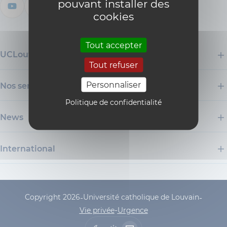
pouvant installer des
cookies
Tout accepter
UCLouvain
Tout refuser
Personnaliser
Nos services
Politique de confidentialité
News
International
Copyright 2026
Université catholique de Louvain
-
-
UCLouvain Footer Copyrig
-
Vie privée
Urgence