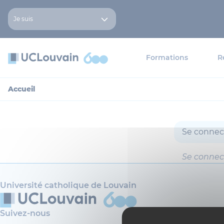
Aller au contenu principal
Panneau de gestion des cookies
Je suis
Formations
R
Accueil
Se connec
Se connec
Université catholique de Louvain
Suivez-nous