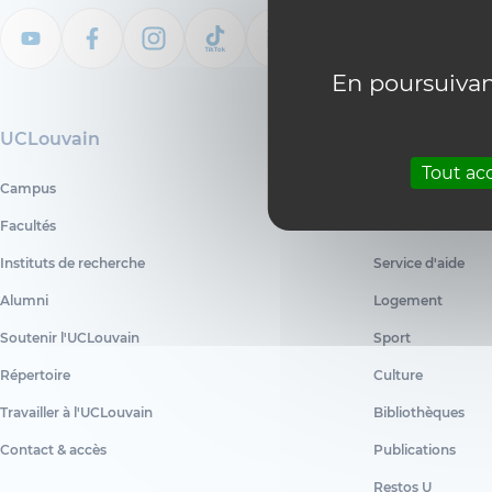
En poursuivant
UCLouvain
Nos services
Tout ac
Campus
Inscription
Facultés
Centre d'informat
Instituts de recherche
Service d'aide
Alumni
Logement
Soutenir l'UCLouvain
Sport
Répertoire
Culture
Travailler à l'UCLouvain
Bibliothèques
Contact & accès
Publications
Restos U