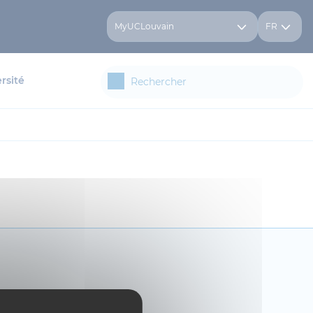
MyUCLouvain
FR
rsité