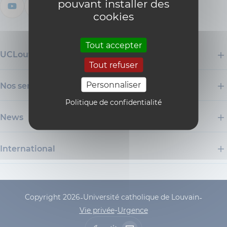
pouvant installer des
cookies
Tout accepter
UCLouvain
Tout refuser
Personnaliser
Nos services
Politique de confidentialité
News
International
Copyright 2026
Université catholique de Louvain
-
-
UCLouvain Footer Copyrig
-
Vie privée
Urgence