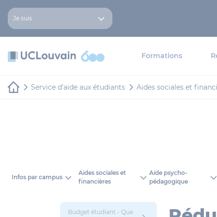
Aller au contenu principal
Panneau de gestion des cookies
Je suis
Formations
R
Service d'aide aux étudiants
Aides sociales et financ
Aides sociales et
Aide psycho-
Infos par campus
financières
pédagogique
Réduc
Budget étudiant - Que