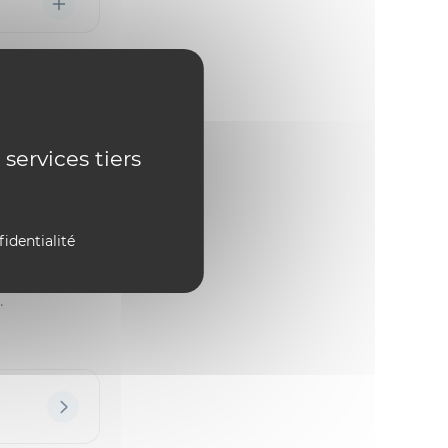
tante
 services tiers
ifficile peut
étudiants sur
fidentialité
iant du
.