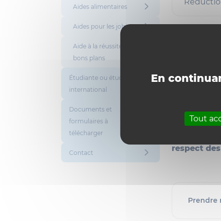
Réductio
Aides alimentaires
Aides pour les jobistes
Aide à la réussite et
Prendre
bons plans
sociale
En continuan
Étudiante ou étudiant
international
L’étudiante 
prendre un r
Documents et
tous les site
Tout ac
formulaires à
télécharger
La prise
respect des
Contact
Prendre 