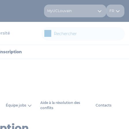
MyUCLouvain
FR
rsité
inscription
Aide à la résolution des
Équipe jobs
Contacts
conflits
iption