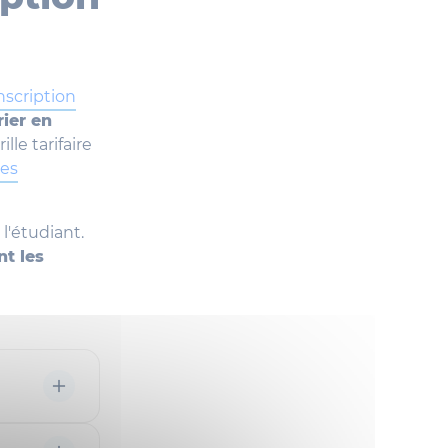
inscription
rier en
rille tarifaire
des
l'étudiant.
t les