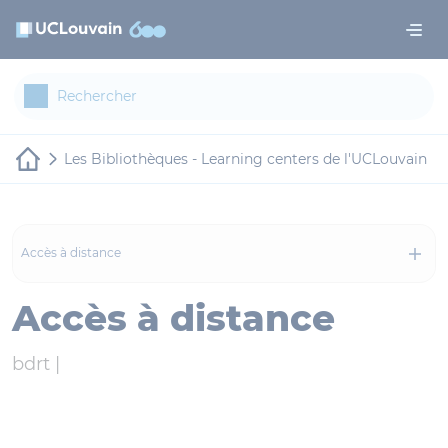
Aller au contenu principal
Panneau de gestion des cookies
Les Bibliothèques - Learning centers de l'UCLouvain
Accès à distance
Accès à distance
bdrt |