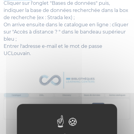
Cliquer sur l'onglet "Bases de données" puis,
indiquer la base de données recherchée dans la box
de recherche (ex : Strada lex) ;
On arrive ensuite dans le catalogue en ligne : cliquer
sur "Accès à distance ? " dans le bandeau supérieur
bleu ;
Entrer l'adresse e-mail et le mot de passe
UCLouvain.