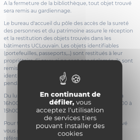
A la fermeture de la bibliothèque, tout objet trouvé
sera remis au gardiennage.
Le bureau d'accueil du pôle des accès de la sureté
des personnes et du patrimoine assure le réception
et la restitution des objets trouvés dans les
bâtiments UCLouvain. Les objets identifiables
(portefeuilles, passeports,...) sont restitués à leur
propriétaire. Si ceux-ci ne sont pas réclamés, ils sont
remis à la Police locale. Quant aux objets non-
identifiables, ils sont gardés au pôle des accès
pendant un mois.
En continuant de
Du lundi au jeudi de 8h30 à 12h00 et de 13h00 à
défiler,
vous
16h00 et le vendredi de 8h30 à 12h00 et de 13h00 à
acceptez l'utilisation
15h00.
de services tiers
Pour toute demande concernant un objet trouvé
pouvant installer des
vous pouvez, pendant les heures ouvrables
cookies
référencées, téléphoner au
02/764 44 49 ou le