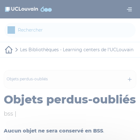
Aller au contenu principal
Panneau de gestion des cookies
Les Bibliothèques - Learning centers de l'UCLouvain
Objets perdus-oubliés
Objets perdus-oubliés
bss |
Aucun objet ne sera conservé en BSS
.