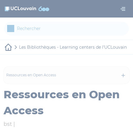
Aller au contenu principal
Panneau de gestion des cookies
Les Bibliothèques - Learning centers de l'UCLouvain
Ressources en Open Access
Ressources en Open
Access
bst |