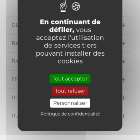
En continuant de
DIAL@UCLouvain
défiler,
vous
acceptez l'utilisation
Revues et articles scientifiques
de services tiers
pouvant installer des
cookies
Bases de données
Tout accepter
Ebooks
Tout refuser
Réseaux sociaux académiques
Personnaliser
Politique de confidentialité
Ressources pédagogiques