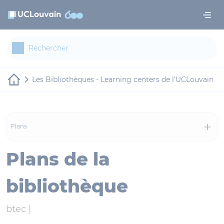
Aller au contenu principal
Panneau de gestion des cookies
Les Bibliothèques - Learning centers de l'UCLouvain
Plans
Plans de la
bibliothèque
btec |