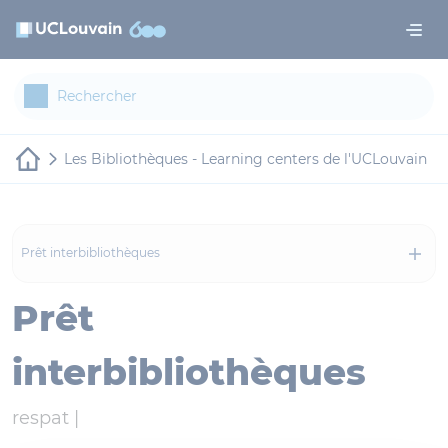
Aller au contenu principal
Panneau de gestion des cookies
Les Bibliothèques - Learning centers de l'UCLouvain
Prêt interbibliothèques
Prêt
interbibliothèques
respat |