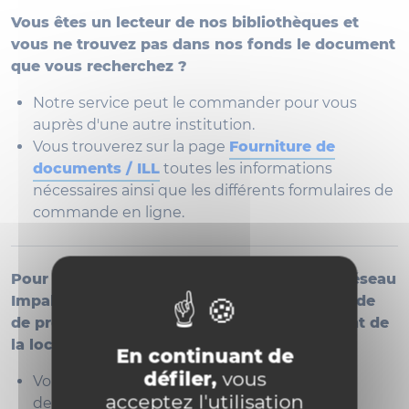
Vous êtes un lecteur de nos bibliothèques et
vous ne trouvez pas dans nos fonds le document
que vous recherchez ?
Notre service peut le commander pour vous
auprès d'une autre institution.
Vous trouverez sur la page
Fourniture de
documents / ILL
toutes les informations
nécessaires ainsi que les différents formulaires de
commande en ligne.
Pour les bibliothèques et institutions hors réseau
Impala qui souhaitent introduire une demande
de prêt interbibliothèques pour un document de
la localisation BMAG-Réserve patrimoniale
En continuant de
défiler,
vous
Vous pouvez introduire directement votre
acceptez l'utilisation
demande à l'adresse suivante : pib-