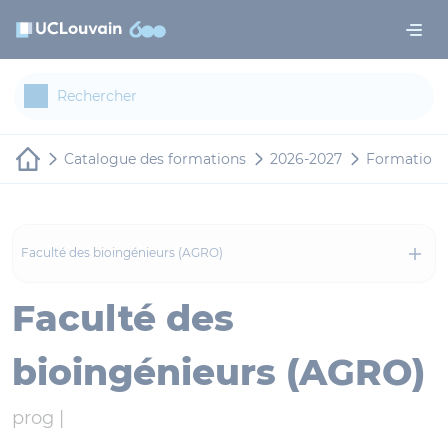
Aller au contenu principal
Panneau de gestion des cookies
Catalogue des formations
2026-2027
Formations 
Faculté des bioingénieurs (AGRO)
Faculté des
bioingénieurs (AGRO)
prog |