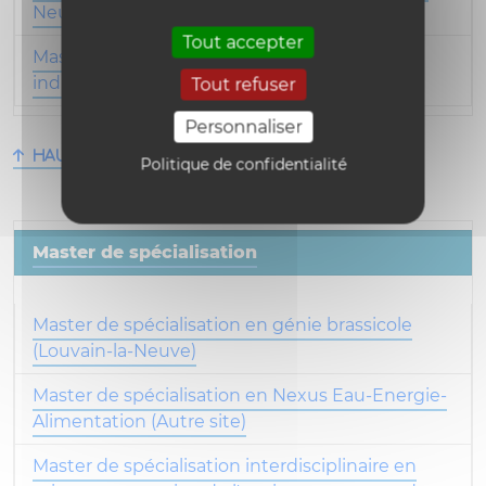
Neuve)
Tout accepter
Master [120] en sciences agronomiques et
industries du vivant (Louvain-la-Neuve)
Tout refuser
Personnaliser
Haut de la page
Politique de confidentialité
Master de spécialisation
Master de spécialisation en génie brassicole
(Louvain-la-Neuve)
Master de spécialisation en Nexus Eau-Energie-
Alimentation (Autre site)
Master de spécialisation interdisciplinaire en