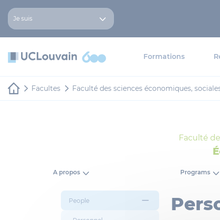
Aller au contenu principal
Panneau de gestion des cookies
Je suis
Formations
R
Facultes
Faculté des sciences économiques, sociale
Faculté de
É
A propos
Programs
Perso
People