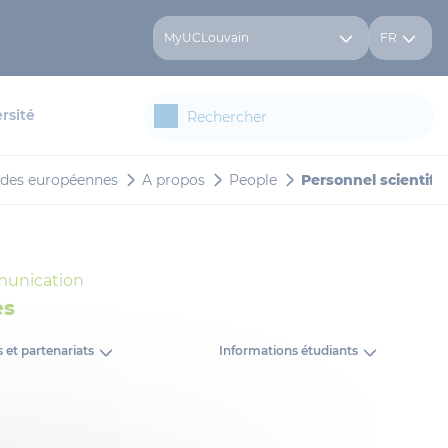
MyUCLouvain
FR
rsité
tudes européennes
A propos
People
Personnel scientifi
mmunication
es
 et partenariats
Informations étudiants