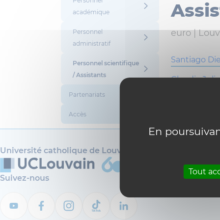
Personnel
Assis
académique
euro |
Louv
Personnel
administratif
Santiago Di
Personnel scientifique
/ Assistants
Claudia Juli
Partenariats
Sabrina Nap
Accès
Zsuzsanna S
En poursuivant
Université catholique de Louvain
Tout ac
Suivez-nous