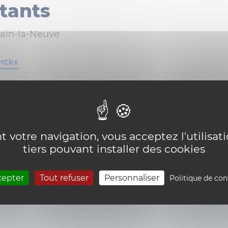
tants
ain-la-Neuve
erckx
en
olitano
zeredi
 votre navigation, vous acceptez l'utilisat
tiers pouvant installer des cookies
cepter
Tout refuser
Personnaliser
Politique de con