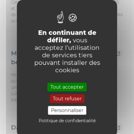
Cette plateforme de recherche, réalisée par le CNRS
et le centre pour la communication scientifique
directe permet l'accès à des données numériques des
sciences humaines et sociales.
En continuant de
défiler,
vous
acceptez l'utilisation
Mosa, la production scientifique
de services tiers
belge en accès libre
pouvant installer des
cookies
Mosa vise à mettre en évidence la production
scientifique en accès libre des chercheurs des
Tout accepter
universités et institutions de Belgique et du
Luxembourg. Ce répertoire est développé par les
Tout refuser
bibliothèques de l'ULiège.
Personnaliser
Politique de confidentialité
Data.bnf.fr