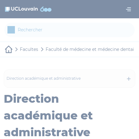
Aller au contenu principal
Panneau de gestion des cookies
Facultes
Faculté de médecine et médecine dentaire
Direction académique et administrative
Direction
académique et
administrative