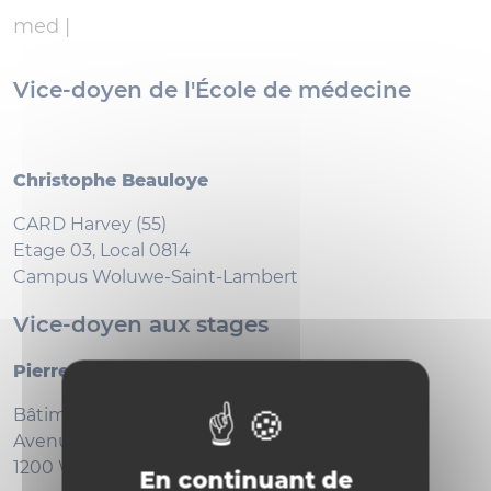
med |
Vice-doyen de l'École de médecine
Christophe Beauloye
CARD Harvey (55)
Etage 03, Local 0814
Campus Woluwe-Saint-Lambert
Vice-doyen aux stages
Pierre Bulpa
Bâtiment Cliniques St-Luc
Avenue Hippocrate 10/B2
1200 Woluwe-Saint-Lambert
En continuant de