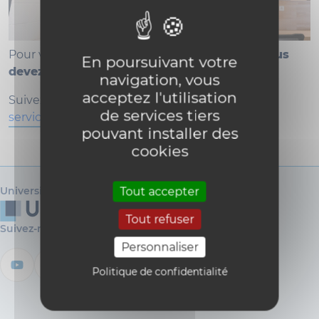
Pour vous inscrire dans notre Faculté THER,
vous
En poursuivant votre
devez d'abord vous inscrire à l'Université
!
navigation, vous
acceptez l'utilisation
Suivez toutes les étapes reprises sur la page du
de services tiers
service des inscriptions de l'UCLouvain
.
pouvant installer des
cookies
Université catholique de Louvain
Tout accepter
Tout refuser
Suivez-nous
Personnaliser
Politique de confidentialité