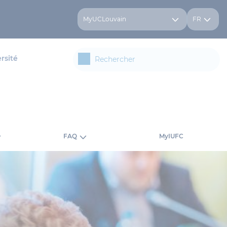
MyUCLouvain
FR
rsité
FAQ
MyIUFC