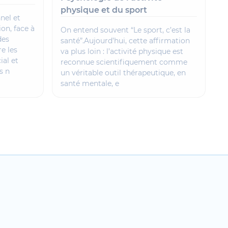
physique et du sport
nel et
L
on, face à
p
On entend souvent “Le sport, c’est la
des
santé”.Aujourd’hui, cette affirmation
e les
va plus loin : l’activité physique est
al et
reconnue scientifiquement comme
s n
un véritable outil thérapeutique, en
santé mentale, e