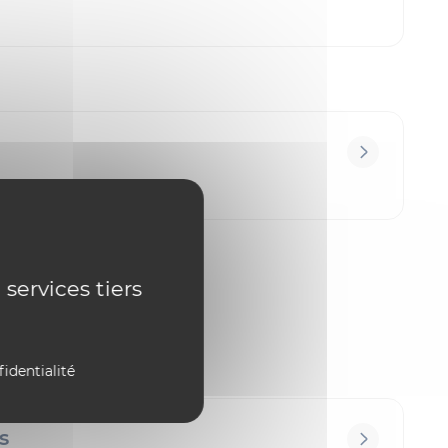
 services tiers
fidentialité
s