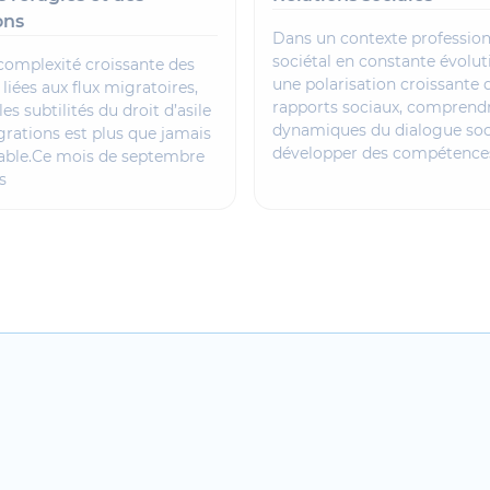
ons
Dans un contexte profession
sociétal en constante évoluti
 complexité croissante des
une polarisation croissante 
liées aux flux migratoires,
rapports sociaux, comprendr
les subtilités du droit d’asile
dynamiques du dialogue soci
grations est plus que jamais
développer des compétence
able.Ce mois de septembre
s