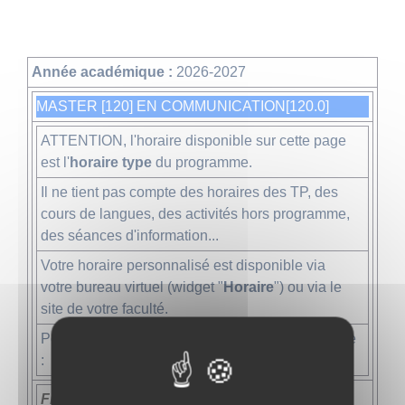
Année académique :
2026-2027
MASTER [120] EN COMMUNICATION[120.0]
ATTENTION, l'horaire disponible sur cette page
est l'
horaire type
du programme.
Il ne tient pas compte des horaires des TP, des
cours de langues, des activités hors programme,
des séances d'information...
Votre horaire personnalisé est disponible via
votre bureau virtuel (widget "
Horaire
") ou via le
site de votre faculté.
Pour composer l'horaire de votre programme type
:
Finalités :