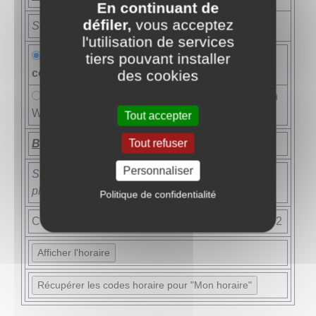
En continuant de
défiler,
vous acceptez
Sélectionnez votre finalité :
l'utilisation de services
>> Finalité spécialisée : culture et
tiers pouvant installer
communication
des cookies
Finalité spécialisée: stratégie et communication
Web
Tout accepter
Tout refuser
Blocs annuels :
Personnaliser
Sélectionnez votre bloc annuel : 1,2 ou 3 (ou
plusieurs) selon votre programme
Politique de confidentialité
COMM2MS/CC
Bloc annuel 1
Bloc annuel 2