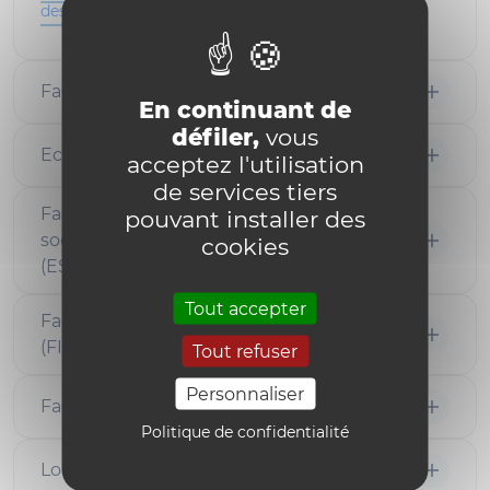
des espaces naturels
Faculté de droit et de criminologie (DRT)
En continuant de
défiler,
vous
Ecole Polytechnique de Louvain (EPL)
acceptez l'utilisation
de services tiers
Faculté des sciences économiques,
pouvant installer des
sociales, politiques et de communication
cookies
(ESPO)
Tout accepter
Faculté de philosophie, arts et lettres
(FIAL)
Tout refuser
Personnaliser
Faculté des sciences de la motricité (FSM)
Politique de confidentialité
Louvain School of Management (LSM)