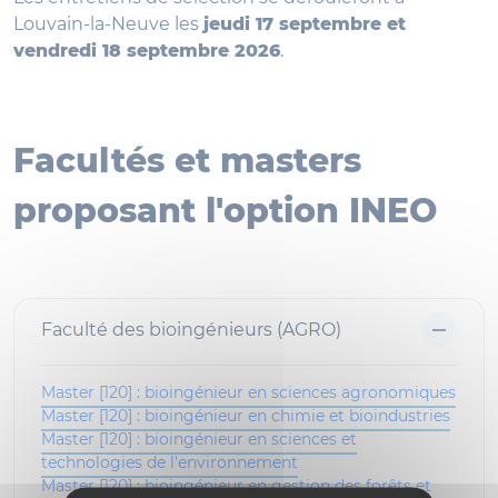
Louvain-la-Neuve les
jeudi 17 septembre et
vendredi 18 septembre 2026
.
Facultés et masters
proposant l'option INEO
Faculté des bioingénieurs (AGRO)
Master [120] : bioingénieur en sciences agronomiques
Master [120] : bioingénieur en chimie et bioindustries
Master [120] : bioingénieur en sciences et
technologies de l'environnement
Master [120] : bioingénieur en gestion des forêts et