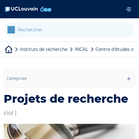
Aller au contenu principal
Panneau de gestion des cookies
Instituts de recherche
INCAL
Centre d'études orie
Catégories
Projets de recherche
ciol |