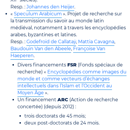
Resp. :
Johannes den Heijer
.
«
Speculum Arabicum
». Projet de recherche sur
la transmission du savoir au monde latin
médiéval, notamment à travers les encyclopédies
arabes, byzantines et latines.
Resp. :
Godefroid de Callataÿ
,
Mattia Cavagna
,
Baudouin Van den Abeele
,
Françoise Van
Haeperen
.
Divers financements
FSR
(Fonds spéciaux de
recherche) «
Encyclopédies comme images du
monde et comme vecteurs d’échanges
intellectuels dans l’Islam et l’Occident au
Moyen Âge
».
Un financement
ARC
(Action de recherche
concertée) (depuis 2012) :
trois doctorats de 45 mois;
deux post-doctorats de 24 mois.