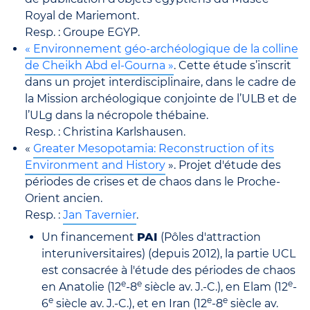
Royal de Mariemont.
Resp. : Groupe EGYP.
« Environnement géo-archéologique de la colline
de Cheikh Abd el-Gourna »
. Cette étude s’inscrit
dans un projet interdisciplinaire, dans le cadre de
la Mission archéologique conjointe de l’ULB et de
l’ULg dans la nécropole thébaine.
Resp. : Christina Karlshausen.
«
Greater Mesopotamia: Reconstruction of its
Environment and History
». Projet d'étude des
périodes de crises et de chaos dans le Proche-
Orient ancien.
Resp. :
Jan Tavernier
.
Un financement
PAI
(Pôles d'attraction
interuniversitaires) (depuis 2012), la partie UCL
est consacrée à l'étude des périodes de chaos
e
e
e
en Anatolie (12
-8
siècle av. J.-C.), en Elam (12
-
e
e
e
6
siècle av. J.-C.), et en Iran (12
-8
siècle av.