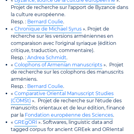
«
Byzance, source de la culture européenne
».
Projet de recherche sur l'apport de Byzance dans
la culture européenne.
Resp. :
Bernard Coulie
.
«
Chronique de Michael Syrus
». Projet de
recherche sur les versions arméniennes en
comparaison avec l'original syriaque (édition
critique, traduction, commentaire).
Resp. :
Andrea Schmidt
.
«
Colophons of Armenian manuscripts
». Projet
de recherche sur les colophons des manuscrits
arméniens.
Resp. :
Bernard Coulie
.
«
Comparative Oriental Manuscript Studies
(COMSt)
». Projet de recherche sur l'étude des
manuscrits orientaux et de leur édition, financé
par la
Fondation européenne des Sciences
.
«
GREgORI
». Softwares, linguistic data and
tagged corpus for ancient GREek and ORIental