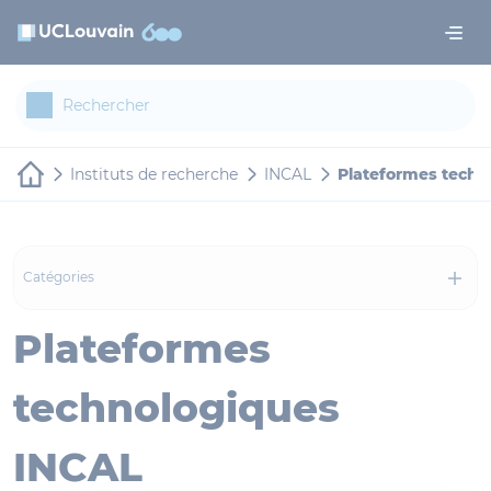
Aller au contenu principal
Panneau de gestion des cookies
Instituts de recherche
INCAL
Plateformes techn
Catégories
Plateformes
technologiques
INCAL