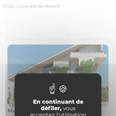
incal |
Louvain-la-Neuve
En continuant de
défiler,
vous
Musée L
acceptez l'utilisation