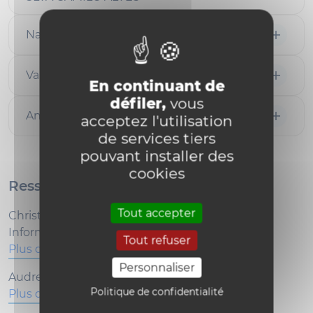
Nathalie MALEVE
Valérie VAN BUTSELE
En continuant de
défiler,
vous
Anne-Laurence RAU
acceptez l'utilisation
de services tiers
pouvant installer des
cookies
Ressources extérieures :
Tout accepter
Christophe DEBACKER
Informaticien
Tout refuser
Plus d'infos
Personnaliser
Audrey DELAIRE
Politique de confidentialité
Plus d'infos