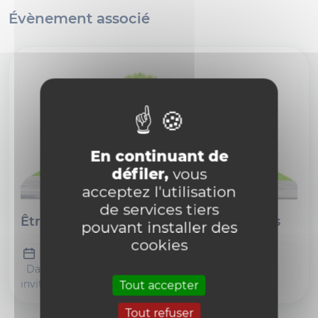
Évènement associé
En continuant de
défiler,
vous
acceptez l'utilisation
de services tiers
Être écoféministe: théories et pratiques
pouvant installer des
cookies
29 Apr
Dans le cadre du séminaire du GRICE, nous vous
invitons à découvrir et discuter du livre de Jeanne
Tout accepter
Burgart Goutal: 'Être écoféministe: théories
Tout refuser
et pratiques', Paris, L'échappée, 2020.